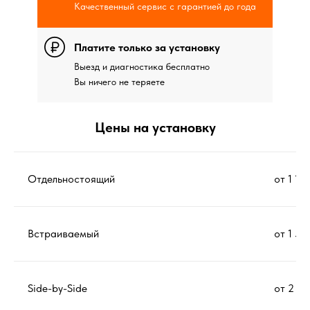
Качественный сервис с гарантией до года
Платите только за установку
Выезд и диагностика бесплатно
Вы ничего не теряете
Цены на установку
Отдельностоящий
от 1 12
Встраиваемый
от 1 53
Side-by-Side
от 2 53